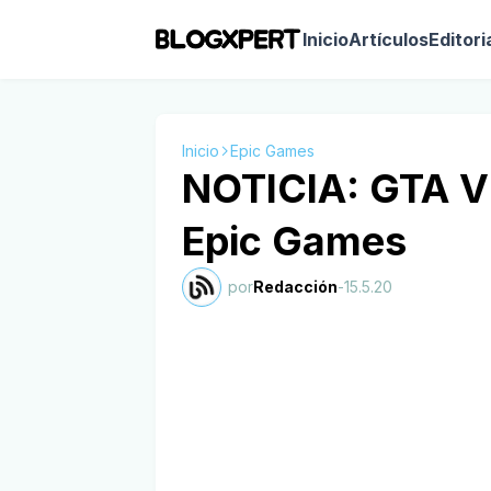
Inicio
Artículos
Editori
Inicio
Epic Games
NOTICIA: GTA V g
Epic Games
por
Redacción
-
15.5.20