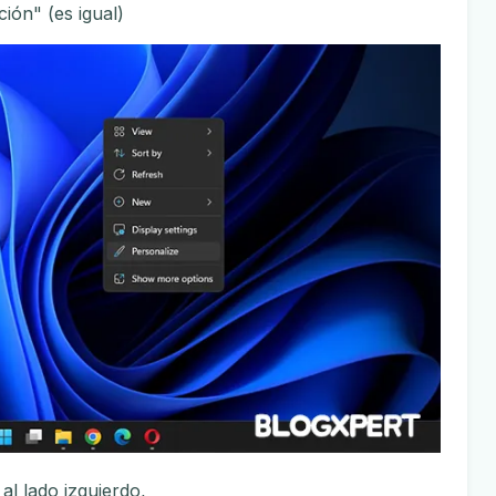
ción" (es igual)
al lado izquierdo,