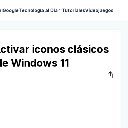
al
Google
Tecnología al Día
Tutoriales
Videojuegos
tivar iconos clásicos
 de Windows 11