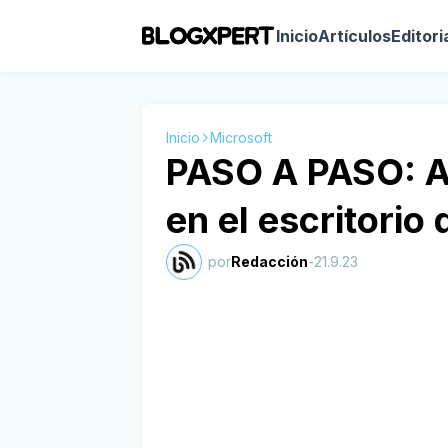
Inicio
Artículos
Editori
Inicio
Microsoft
PASO A PASO: Ac
en el escritorio
por
Redacción
-
21.9.23